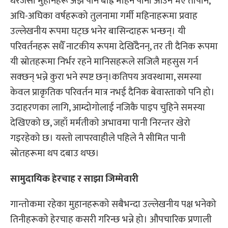
धेरैजसो मुहानहरू अझै पनि बाह्र महिनै पानी आउने भए तापनि,
अघि-अघिका वर्षहरूको तुलनामा गर्मी महिनाहरूमा प्रवाह
उल्लेखनीय रूपमा घट्छ भनेर बासिन्दाहरू भन्छन्। यी
परिवर्तनहरू सधैँ नाटकीय रूपमा देखिँदैनन्, तर ती दैनिक रूपमा
यी स्रोतहरूमा निर्भर रहने मानिसहरूले सजिलै महसुस गर्न
सक्छन् भन्ने कुरा भने स्पष्ट छन्।कतिपय अवस्थामा, समस्या
केवल प्राकृतिक परिवर्तन मात्र नभई दैनिक बेवास्ताको पनि हो।
उदाहरणका लागि, आम्दोगोलाई नजिकै पाइप चुहिने समस्या
देखिएको छ, जहाँ मर्मतीको अभावमा पानी निरन्तर खेरो
गइरहेको छ। यस्तो लापरवाहीले पहिले नै सीमित पानी
स्रोतहरूमा थप दबाउ थप्छ।
सामुदायिक हेरचाह र साझा जिम्मेवारी
गान्तोकमा रहेका मुहानहरूको सबैभन्दा उल्लेखनीय पक्ष भनेको
तिनीहरूको हेरचाह कसरी गरिन्छ भन्ने हो। औपचारिक प्रणाली