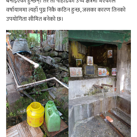
बनाइएका हुन्छन्। तर ती पाहाडको उच्च क्षेत्रमा भएकाले
वर्षायाममा त्यहाँ पुग्न निकै कठिन हुन्छ, जसका कारण तिनको
उपयोगिता सीमित बनेको छ।