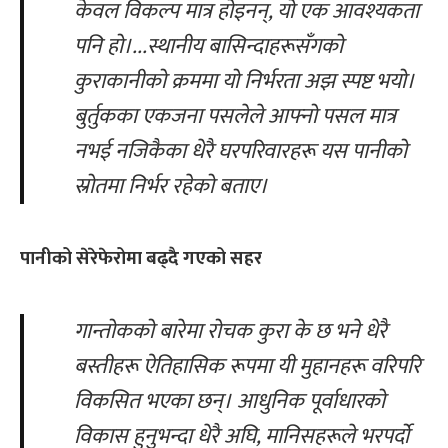
केवल विकल्प मात्र होइनन्, यो एक आवश्यकता
पनि हो।...स्थानीय बासिन्दाहरूसँगको
कुराकानीको क्रममा यो निर्भरता अझ स्पष्ट भयो।
बुर्तु
कका एक
जना
पसलेले आफ्नो पसल मात्र
नभई नजिकैका धेरै घरपरिवारहरू यस पानीको
स्रोतमा निर्भर रहेको बताए।
पानी
को सेरेफेरोमा
बढ्दै ग
ए
को
स
हर
गान्तोकको बारेमा रोचक कुरा के छ भने धेरै
बस्तीहरू ऐतिहासिक रूपमा यी मुहानहरू वरिपरि
विकसित भएका छन्। आधुनिक पूर्वाधारको
विकास हुनुभन्दा धेरै अघि, मानिसहरूले भरपर्दो