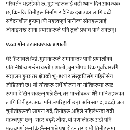
परिवर्तन भइरहेको छ, मुहानहरूलाई बढी ध्यान दिन आवश्यक
छ, किनकि तिनीहरू निर्माण र दैनिक दबाउका लागि बढी
संवेदनशील हुन्छन्।यी महत्त्वपूर्ण पानीका स्रोतहरूलाई
जोगाइराख्न साना प्रयासहरूले पनि ठूलो प्रभाव पार्न सक्छन्।
एउटा
मौन
तर आवश्यक प्रणाली
धेरै हिसाबले हेर्दा, मुहानहरूले समानान्तर पानी प्रणालीको
प्रतिनिधित्व गर्छन्।यस्तो प्रणाली, जुन औपचारिक पूर्वाधारसँगै
सञ्चालन हुन्छ तर क्षेत्रको भू–दृश्य र संस्कृतिसँग गहिरोसँग
जोडिएको छ। यी स्रोतहरू सधैँ योजना वा नीतिहरूमा स्पष्ट
रूपमा देखिन सक्छन् भन्ने छैन, तर गान्तोकका धेरै मानिसहरूका
लागि तिनीहरू आज पनि अपरिहार्य छन्। अनि सायद, बढ्दो जल
चुनौतीहरूको सामना गर्दै, तिनीहरू अहिले पहिलेभन्दा बढी
महत्त्वपूर्ण छन्। सहर बढ्दै जाँदा, यी प्रणालीहरू अझै पनि
महत्त्वपूर्ण छन् कि छैनन् भन्ने प्रश्न होइन तर हामी तिनीहरूमा