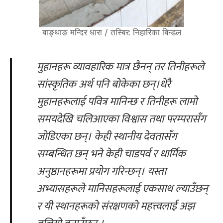
बाङ्थाङ मन्दिर धारा / तस्बिर: निहारिका बिन्डल
मुहानहरू व्यावहारिक मात्र छैनन् तर तिनीहरूले
सांस्कृतिक अर्थ पनि बोकेका छन्।
धेरै
मुहानहरूलाई पवित्र मानिन्छ र तिनीहरू लामो
समयदेखि चलिआएका विश्वास तथा परम्परासँग
जोडिएका छन्। केही स्थानीय देवतासँग
सम्बन्धित छन् भने केही चाडपर्व र धार्मिक
अनुष्ठानहरूमा प्रयोग गरिन्छन्। यस्ता
अभ्यासहरूले मानिसहरूलाई एकसाथ ल्याउँछन्
र यी स्थानहरूको संरक्षणको महत्त्वलाई अझ