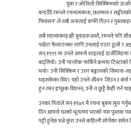
युवा र जोशिलो सिक्किमको ऊर्जाको
बनाउँदै रमनले रचनात्मकता, छलफल र सङ्गीतको न
फिक्सन’-ले सबै जनालाई कफी पिउन र पुस्तकहरू 
सबै महत्त्वाकाङ्क्षी युवाहरूजस्तै, रमनले पनि 
पखेटा फैलाउनका लागि उनलाई एउटा ठूलो र अझ
सन् १९९९ मा उनले आफ्नो भाइलाई दार्जीलिङमा कम
बद्लियो। उनी गान्तोक फर्किने क्रममा टिस्टाको 
भयो। उनी सिक्किम र उत्तर बङ्गालको सिमाना-शहर 
भइसकेका थिए। यहाँ उनले जीवन जिउन र कर्म ग
हुन रमन इच्छुक थिएनन्, उनी त छुट्टै केही गर्न चाह
उनका पिताले सन् १९७९ मै रचना बुक्स सुरु गर्नुभ
दिन आफ्नो घरको भूतलमा भएको यस पुस्तक पसलक
पट्टी हुनेछ भन्ने कुरा उनले कहिल्यै सोचेका समेत