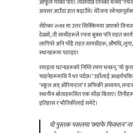
आफूले गरेको पाए। त्यसपछि तिनको मनमा ‘रचना
अवसर आउँदा हात बढ़ाउँथे। धेरैजना स्वेच्छापूर
सेप्टेम्बर २०११ मा उत्तर सिक्किममा आएको विना
देख्यो, ती साथीहरूले रचना बुक्स पनि राहत कार्
लागिपरे अनि चाँड़ै राहत सामग्रीहरू, औषधि, लु
स्थानहरूमा पठाइए।
रमाइला घटनाहरूको निम्ति रमण भन्छन्, ‘यो कुरा 
चाहनेहरूमाथि नै भर पर्दछ।’ उहाँलाई आश्चर्यचकित 
‘स्कूल अव् ओरियन्टल’ र अफिक्री अध्ययन, लन्ड
स्थानीय श्रोताहरूसित एक साँझ बिताए। तिनीहर
इतिहास र भौतिकीलाई समेटे।
यो पुस्तक पसलमा ‘क्याफे फिक्शन’ नामको क्याफे पनि संलग्न छ अनि पसलमाथिका केही