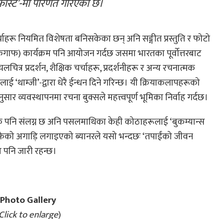
ेकफास्ट’-मा परिणत गरिएको छ।
्चाहरू नियमित विशेषता बनिसकेका छन् अनि सङ्गीत प्रस्तुति र फोटो
स’ (गफगाफ) कार्यक्रम पनि आयोजन गर्दछ जसमा भारतका पूर्वोत्तरबाट
ित्र प्रदर्शन, शैक्षिक चर्चाहरू, प्रदर्शनीहरू र अन्य रचनात्मक
 ‘थाम्जी’-द्वारा धेरै ईन्धन दिने गरिन्छ। यी क्रियाकलापहरूको
र व्यवस्थापनमा रचना बुक्सले महत्त्वपूर्ण भूमिका निर्वाह गर्दछ।
फे पनि संलग्न छ अनि पसलमाथिका केही कोठाहरूलाई ‘बुकम्यान्स
ाफेको अगाड़ि लगाइएको ब्यानरले यसो भन्दछः ‘तपाईंको जीवन
 पनि जारी रहन्छ।
Photo Gallery
Click to enlarge
)