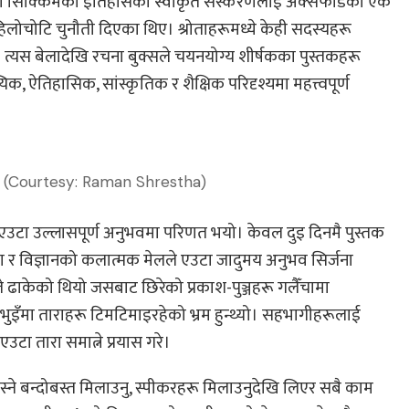
ो सिक्किमको इतिहासको स्वीकृत संस्करणलाई अक्सफोर्डका एक
िलोचोटि चुनौती दिएका थिए। श्रोताहरूमध्ये केही सदस्यहरू
ो। त्यस बेलादेखि रचना बुक्सले चयनयोग्य शीर्षकका पुस्तकहरू
यिक, ऐतिहासिक, सांस्कृतिक र शैक्षिक परिदृश्यमा महत्त्वपूर्ण
 (Courtesy: Raman Shrestha)
उटा उल्लासपूर्ण अनुभवमा परिणत भयो। केवल दुइ दिनमै पुस्तक
 र विज्ञानको कलात्मक मेलले एउटा जादुमय अनुभव सिर्जना
 ढाकेको थियो जसबाट छिरेको प्रकाश-पुञ्जहरू गलैँचामा
भुइँमा ताराहरू टिमटिमाइरहेको भ्रम हुन्थ्यो। सहभागीहरूलाई
उटा तारा समात्ने प्रयास गरे।
बस्ने बन्दोबस्त मिलाउनु, स्पीकरहरू मिलाउनुदेखि लिएर सबै काम