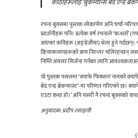
कोठाहरूलाई ‘बुकम्यान्स बेड एन्ड ब्र
रचना बुक्समा पुस्तक लोकार्पण अनि चर्चा-परिचर
प्रदर्शनीहरू पनि। प्रत्येक वर्ष रचनाले ‘कन्भर्
आएका कविहरू (अङ्ग्रेजीमा) भेला हुने गर्दछन्। चलच
क्रियाकलापहरूको क्रम निरन्तर चलिरहन्छन् जसलाई
निम्ति अवसर सिर्जना गर्नका लागि आवश्यकताअनुसा
यो पुस्तक पसलमा ‘क्याफे फिक्शन’ नामको क्या
बेड एन्ड ब्रेकफास्ट’-मा परिणत गरिएको छ। क्य
एउटा कथा हो।’ अनि यसरी नै रचना बुक्सको कथा
अनुवादक: प्रदीप रसाइली
(