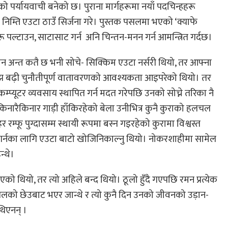
 पर्यायवाची बनेको छ। पुराना मार्गहरूमा नयाँ पदचिन्हहरू
िम्ति एउटा ठाउँ सिर्जना गरे। पुस्तक पसलमा भएको ‘क्याफे
पल्टाउन, साटासाट गर्न अनि चिन्तन-मनन गर्न आमन्त्रित गर्दछ।
जीवन अन्त कतै छ भनी सोचे- सिक्किम एउटा नर्सरी थियो, तर आफ्ना
 बढ़ी चुनौतीपूर्ण वातावरणको आवश्यकता आइपरेको थियो। तर
्प्यूटर व्यवसाय स्थापित गर्न मदत गरेपछि उनको सोच्ने तरिका नै
किनारैकिनार गाड़ी हाँकिरहेको बेला उनीभित्र कुनै कुराको हलचल
रम्फू पुग्दासम्म स्थायी रूपमा बस्न गइरहेको कुरामा विश्वस्त
र्नका लागि एउटा बाटो खोजिनिकाल्नु थियो। नोकरशाहीमा सामेल
न्थे।
एको थियो, तर त्यो अहिले बन्द थियो। ठूलो हुँदै गएपछि रमन प्रत्येक
ो छेउबाट भएर जान्थे र त्यो कुनै दिन उनको जीवनको उड़ान-
 थिएनन् ।