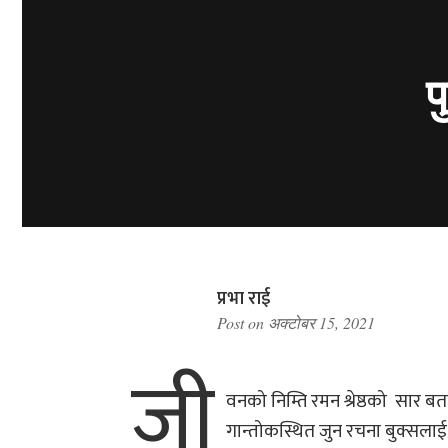
प
प्रभा राई
Post on
अक्टोबर 15, 2021
जी
वनको निम्ति रमन श्रेष्ठको सार बत
गान्तोकस्थित जुन रचना बुक्सलाई 