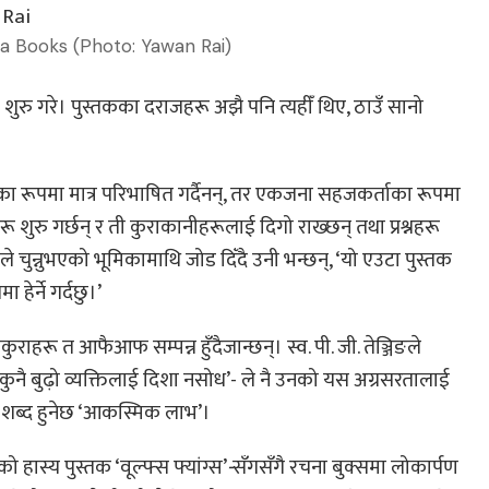
a Books (Photo: Yawan Rai)
ुरु गरे। पुस्तकका दराजहरू अझै पनि त्यहीँ थिए, ठाउँ सानो
ा रूपमा मात्र परिभाषित गर्दैनन्, तर एकजना सहजकर्ताका रूपमा
ू शुरु गर्छन् र ती कुराकानीहरूलाई दिगो राख्छन् तथा प्रश्नहरू
चुन्नुभएको भूमिकामाथि जोड दिँदै उनी भन्छन्, ‘यो एउटा पुस्तक
ेर्ने गर्दछु।’
हरू त आफैआफ सम्पन्न हुँदैजान्छन्। स्व. पी. जी. तेञ्जिङले
कुनै बुढ़ो व्यक्तिलाई दिशा नसोध’- ले नै उनको यस अग्रसरतालाई
शब्द हुनेछ ‘आकस्मिक लाभ’।
हास्य पुस्तक ‘वूल्फ्स फ्यांग्स’
-
सँगसँगै रचना बुक्समा लोकार्पण