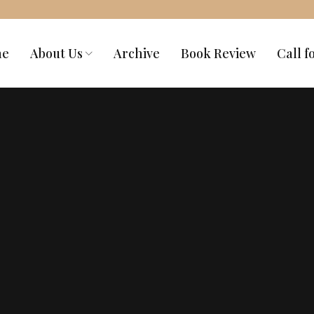
me
About Us
Archive
Book Review
Call f