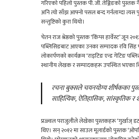
गरिएको पहिलो पुस्तक पी. जी. तेञ्जिङको पुस्तक 
अनि त्यो साँझ आफ्नो पसल बन्द गर्नलाग्दा त्यस पु
सन्तुष्टिको कुरा थियो।
चेतन राज श्रेष्ठको पुस्तक ‘किंग्स हार्वेस्ट’ ज
पब्लिसिङबाट आएका उनका सम्पादक रवि सिंह पनि
लोकार्पणको कार्यक्रम ‘राइटिङ एन्ड गेटिङ पब्लि
स्थानीय लेखक र सम्पादकहरू उपस्थित भएका 
रचना बुक्सले चयनयोग्य शीर्षकका पुस्तकहरू प्रकाशन गर्दै आइरहेको छ जुन यस क्षेत्रका
साहित्यिक, ऐतिहासिक, सांस्कृतिक र शैक
प्रज्ज्वल पराजुलीले लेखेका पुस्तकहरू ‘गुर्खाज् डट
थिए। सन् २०१२ मा साउल मूलार्डको पुस्तक ‘ओपनि