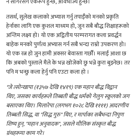
नै सागरसँग एकरूप हुन्छ, अविभाज्य हुन्छ।
तसर्थ, सुलेख कलाको अभ्यास गर्नु तपाईँको मनको प्रकृति
हेर्नाका लागि एक कुशल माध्यम हो, जुन सबै बौद्ध शिक्षाहरूको
अन्तिम लक्ष्य हो। यो एक अद्वितीय परम्परागत कला प्रवर्द्धन
बाहेक मनको पुर्णत्व अभ्यास गर्न सबै भन्दा राम्रो उपकरण हो।
यो एक रत्न हो जुन हामी अक्सर बेवास्ता गर्छौँ। मलाई आशा छ
कि अबको पुस्ताले मैले के भन्न खोजेको छु भन्ने कुरा बुझ्नेछ। तर
पनि म भन्छु कला हेर्नु पनि एउटा कला हो ।
*जे त्सोन्खापा (१३५७ देखि १४१९) एक महान बौद्ध विद्वान
थिए
,
जसका कार्यहरूले तिब्बती बौद्ध धर्मको गेलुग स्कूलको जग
बसाएका थिए। मिलारेपा (लगभग १०२८ देखि ११११) आदरणीय
तिब्बती सिद्ध
,
वा "सिद्ध गुरु" थिए
,
र मार्पाका सबैभन्दा निपुण
शिष्य हुन्
, "
महान अनुवादक"
,
जसले मौलिक संस्कृत बौद्ध
ग्रंथहरूमा काम गरे।