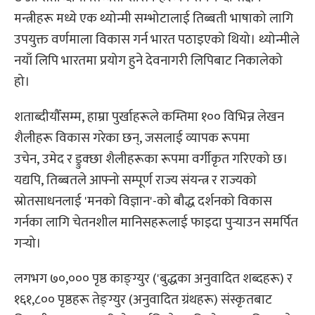
मन्त्रीहरू मध्ये एक थ्योन्मी सम्भोटालाई तिब्बती भाषाको लागि
उपयुक्त वर्णमाला विकास गर्न भारत पठाइएको थियो। थ्योन्मीले
नयाँ लिपि भारतमा प्रयोग हुने देवनागरी लिपिबाट निकालेको
हो।
शताब्दीयौँसम्म, हाम्रा पुर्खाहरूले कम्तिमा १०० विभिन्न लेखन
शैलीहरू विकास गरेका छन्, जसलाई व्यापक रूपमा
उचेन, उमेद र ड्रुक्छा शैलीहरूका रूपमा वर्गीकृत गरिएको छ।
यद्यपि, तिब्बतले आफ्नो सम्पूर्ण राज्य संयन्त्र र राज्यको
स्रोतसाधनलाई 'मनको विज्ञान'-को बौद्ध दर्शनको विकास
गर्नका लागि चेतनशील मानिसहरूलाई फाइदा पुर्‍याउन समर्पित
गऱ्यो।
लगभग ७०,००० पृष्ठ काङ्ग्युर ('बुद्धका अनुवादित शब्दहरू) र
१६१,८०० पृष्ठहरू तेङ्ग्युर (अनुवादित ग्रंथहरू) संस्कृतबाट