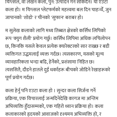
यिग्त्सल, वा लेखन कला, पुन: उत्पादन गर्न सकिँदैन। यो एउटा
कला हो। म यिग्त्सल प्लेटफर्मको महत्त्वमा बल दिन चाहन्थेँ, जुन
जापानको 'शोडो' र चीनको 'सुफान' बराबर हो।
म सुलेख कलाको लागि मध्य तिब्बत क्षेत्रको कर्सिभ लिपिको
रूप 'क्युग शैली' प्रयोग गर्छु। कर्सिभ लिपिमा अधिक लचिलोपन
छ, किनकि यसले केवल प्रत्येक क्यारेक्टरको सार राख्छ र बडी
व्यक्तिगत उद्धमलाई व्यक्त गर्दछ। त्यसकारण, यसको मूल्य
व्यावहारिकता भन्दा बढि, हेर्नेको, प्रशंसामा निहित छ।
त्यससितै, दौडने हातले दुई धर्काहरू बीचको जोडिने रेखाहरूको
पूर्ण प्रयोग गर्दछ।
कला हेर्नु पनि एउटा कला हो । सुन्दर कला सिर्जना गर्ने
प्रक्रिया, एक विचारलाई जन्मदिनेदेखि कागज मा अन्तिम
अभिव्यक्ति हुँदासम्मको, एक गहिरो ध्यान प्रक्रिया हो। कला
कलाकारको हृदयको आवाजको दृश्यमय अभिव्यक्ति हो, र