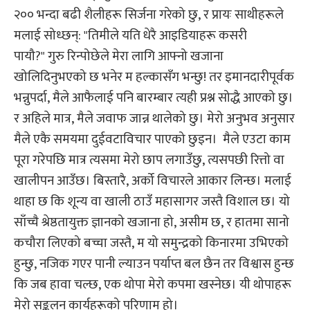
२०० भन्दा बढी शैलीहरू सिर्जना गरेको छु, र प्रायः साथीहरूले
मलाई सोध्छन्: "तिमीले यति धेरै आइडियाहरू कसरी
पायौ?" गुरु रिन्पोछेले मेरा लागि आफ्नो खजाना
खोलिदिनुभएको छ भनेर म हल्कासँग भन्छु! तर इमानदारीपूर्वक
भन्नुपर्दा, मैले आफैलाई पनि बारम्बार त्यही प्रश्न सोद्धै आएको छु।
र अहिले मात्र, मैले जवाफ जान्न थालेको छु। मेरो अनुभव अनुसार
मैले एकै समयमा दुईवटाविचार पाएको छुइन। मैले एउटा काम
पूरा गरेपछि मात्र त्यसमा मेरो छाप लगाउँछु, त्यसपछी रित्तो वा
खालीपन आउँछ। बिस्तारै, अर्को विचारले आकार लिन्छ। मलाई
थाहा छ कि शून्य वा खाली ठाउँ महासागर जस्तै विशाल छ। यो
साँच्चै श्रेष्ठतायुक्त ज्ञानको खजाना हो, असीम छ, र हातमा सानो
कचौरा लिएको बच्चा जस्तै, म यो समुन्द्रको किनारमा उभिएको
हुन्छु, नजिक गएर पानी ल्याउन पर्याप्त बल छैन तर विश्वास हुन्छ
कि जब हावा चल्छ, एक थोपा मेरो कपमा खस्नेछ। यी थोपाहरू
मेरो सङ्कलन कार्यहरूको परिणाम हो।