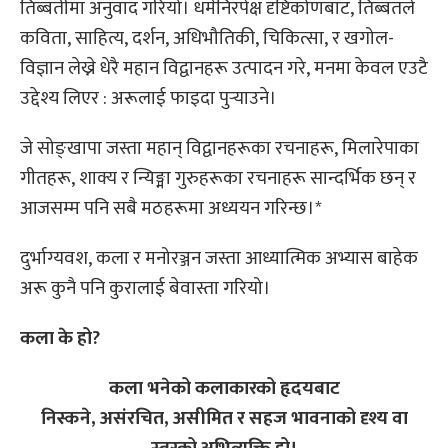
तिब्बतीमा अनुवाद गरियो। धर्मनिरपेक्ष दृष्टिकोणबाट, तिब्बतले
कविता, साहित्य, दर्शन, अधिभौतिकी, चिकित्सा, र खगोल-
विज्ञान लेख्ने धेरै महान विद्वानहरू उत्पादन गरे, मनमा केवल एउटै
उद्देश्य लिएर : अरूलाई फाइदा पुर्‍याउने।
जे सोङ्खापा जस्ता महान् विद्वानहरूका रचनाहरू, मिलारेपाका
गीतहरू, शाक्य र न्यिङ्मा गुरुहरूका रचनाहरू सान्दर्भिक छन् र
आजसम्म पनि सबै मठहरूमा अध्ययन गरिन्छ।*
दुर्भाग्यवश, कला र मनोरञ्जन जस्ता आध्यात्मिक अभ्यास बाहेक
अरू कुनै पनि कुरालाई बेवास्ता गरियो।
कला के हो?
कला भनेको कलाकारको हृदयबाट
निस्कने, असंरचित, असीमित र सहज भावनाको दृश्य वा