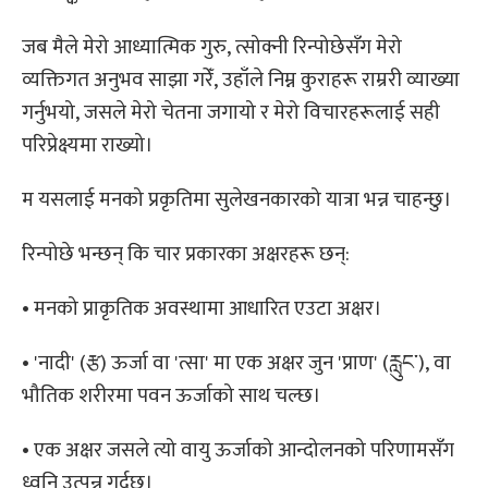
जब मैले मेरो आध्यात्मिक गुरु, त्सोक्नी रिन्पोछेसँग मेरो
व्यक्तिगत अनुभव साझा गरेँ, उहाँले निम्न कुराहरू राम्ररी व्याख्या
गर्नुभयो, जसले मेरो चेतना जगायो र मेरो विचारहरूलाई सही
परिप्रेक्ष्यमा राख्यो।
म यसलाई मनको प्रकृतिमा सुलेखनकारको यात्रा भन्न चाहन्छु।
रिन्पोछे भन्छन् कि चार प्रकारका अक्षरहरू छन्:
• मनको प्राकृतिक अवस्थामा आधारित एउटा अक्षर।
• 'नादी' (རྩ) ऊर्जा वा 'त्सा' मा एक अक्षर जुन 'प्राण' (རླུང་), वा
भौतिक शरीरमा पवन ऊर्जाको साथ चल्छ।
• एक अक्षर जसले त्यो वायु ऊर्जाको आन्दोलनको परिणामसँग
ध्वनि उत्पन्न गर्दछ।