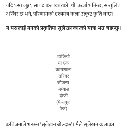
यदि 'त्सा लुङ्ग', सायद कलाकारको 'ची' ऊर्जा भनिन्छ, सन्तुलित
र स्थिर छ भने, परिणामको दृश्यमय कला उत्कृष्ट कृति बन्छ।
म यसलाई मनको प्रकृतिमा सुलेखनकारको यात्रा भन्न चाहन्छु।
टोकियो
मा एक
कार्यशाला
तस्बिर
सौजन्य:
जम्याङ
दोर्जी
(फेसबुक
पेज)
कतिजनाले भन्छन् ‘सुलेखन बोल्दछ’। मैले सुलेखन कलाका