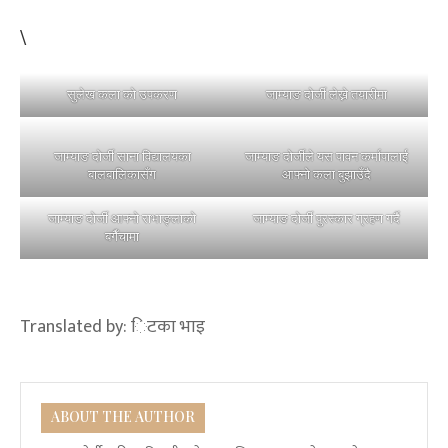
\
सुलेख कला को उपकरण
जाम्याङ दोर्जी लेख्ने तयारीमा
जाम्याङ दोर्जी साना विद्यालयका
जाम्याङ दोर्जीले यस पावन कर्मापालाई
बालबालिकासँग
आफ्नो कला बुझाउँदै
जाम्याङ दोर्जी आफ्नो राभाङ्लाकाे
जाम्याङ दोर्जी पुरस्कार ग्रहण गर्दै
बगैँचामा
Translated by:
िटका भाइ
ABOUT THE AUTHOR