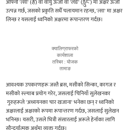
आफ्नो 'त्सा' (རྩ) वा वायु ऊर्जा वा 'लङ' (རླུང་) मा अक्षर ऊर्जा
उत्पन्न गर्छ, जसको प्रकृति सधैँ चलायमान रहन्छ, 'त्सा' मा अक्षर
लिन्छ र यसलाई ध्वनिको अक्षरमा रूपान्तरण गर्दछ।
क्यालिग्राफरको
कार्यशाला
तस्बिर : योजक
तामाङ
आवश्यक उपकरणहरू जस्तै ब्रस, मसीको सिन्का, कागज र
मसीको स्ल्याब प्रयोग गरेर, जसलाई चिनियाँ सुलेखनका
गुरुहरूले 'अध्ययनका चार खजाना' भनेका छन् र ध्वनिको
अक्षरलाई अक्षरको रूपमा रूपान्तरण गर्दछ, जसलाई सुलेखन
भनिन्छ। यसरी, उसले भित्री संसारलाई अरूले हेर्नाका लागि
सौन्दर्यात्मक अर्थमा व्यक्त गर्दछ।