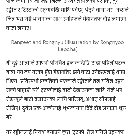
पोजोकमा (दार्जीलिङ जिल्ला अन्तर्गत हालको पेसोक, जुन
रङ्गीत र टिस्टाको सङ्गमदेखि माथि पर्दछ) भेट्ने वाचा गरे। कसले
जित्ने भन्ने राम्रै भावनाका साथ उनीहरूले मैदानतर्फ दौड लगाउने
बाजी लगाए।
Rangeet and Rongnyu (Illustration by Rongnyoo
Lepcha)
यी दुई आत्माले आफ्नो परिचित इलाकादेखि टाढा पहिलोपटक
यात्रा गर्न तय गरेको हुँदा मैदानतिर झर्ने बाटो उनीहरूलाई थाहा
थिएन। प्रतिस्पर्धी प्रकृतिको भएकाले रङ्गीतले तेज गतिले उड्न
सक्ने पाहाडी चरी टुटफोलाई बाटो देखाउनका लागि रोजे भने
रोङन्यूले बाटो देखाउनका लागि पारिलबू, अर्थात् साँपलाई
रोजिन्। दुवैले एक-अर्कालाई शुभकामना दिँदै दौड लगाउन शुरु
गरे।
तर रङ्गीतलाई निराश बनाउने कुरा, टुटफो तेज गतिले उड्नका