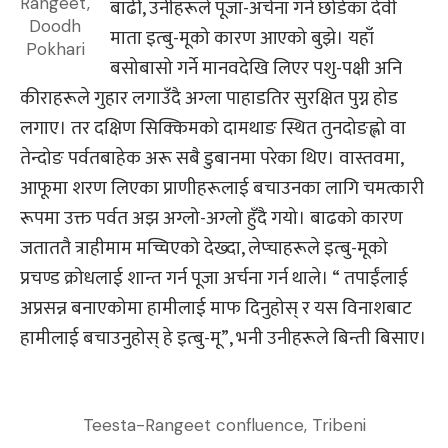
Rangeet,
बाढी, उनीहरूले पूजा-अर्चना गर्न छोडेका देवी
Doodh
माता इत्बु-मूको कारण आएको बुझे। यहाँ
Pokhari
बसोबासो गर्ने मानवदेखि लिएर पशु-पक्षी अनि
कीराहरूले गुहार लगाउँदै अग्ला पाहाडतिर सुरक्षित पुग्न होड
लगाए। तर दक्षिण सिक्किमको दामथाङ स्थित तुनदोङह्लो वा
तेन्दोङ पर्वतबाहेक अरू सबै डुबानमा परेका थिए। वास्तवमा,
आफूमा शरण लिएका प्राणीहरूलाई बचाउनका लागि चमत्कारी
रूपमा उक्त पर्वत अझ अग्लो-अग्लो हुँदै गयो। बाढको कारण
जताततै त्राहीमाम मच्चिएको देख्दा, लेप्चाहरूले इत्बु-मूको
प्रचण्ड क्रोधलाई शान्त गर्न पूजा अर्चना गर्न थाले। “ तपाईंलाई
अप्रसन्न बनाएकोमा हामीलाई माफ दिनुहोस् र यस विनाशबाट
हामीलाई बचाउनुहोस् हे इत्बु-मू”, भनी उनीहरूले बिन्ती बिसाए।
Teesta-Rangeet confluence, Tribeni