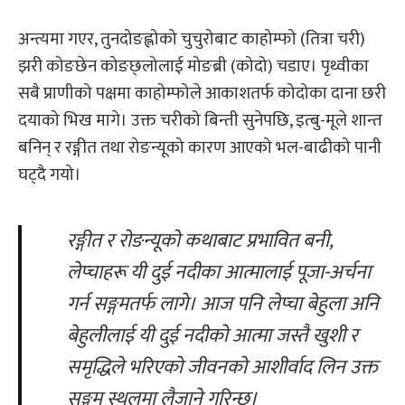
अन्त्यमा गएर, तुनदोङह्लोको चुचुरोबाट काहोम्फो (तित्रा चरी)
झरी कोङछेन कोङछ्लोलाई मोङब्री (कोदो) चडाए। पृथ्वीका
सबै प्राणीको पक्षमा काहोम्फोले आकाशतर्फ कोदोका दाना छरी
दयाको भिख मागे। उक्त चरीको बिन्ती सुनेपछि, इत्बु-मूले शान्त
बनिन् र रङ्गीत तथा रोङन्यूको कारण आएको भल-बाढीको पानी
घट्दै गयो।
रङ्गीत र रोङन्यूको कथाबाट प्रभावित बनी,
लेप्चाहरू यी दुई नदीका आत्मालाई पूजा-अर्चना
गर्न सङ्गमतर्फ लागे। आज पनि लेप्चा बेहुला अनि
बेहुलीलाई यी दुई नदीको आत्मा जस्तै खुशी र
समृद्धिले भरिएको जीवनको आशीर्वाद लिन उक्त
सङ्गम स्थलमा लैजाने गरिन्छ।