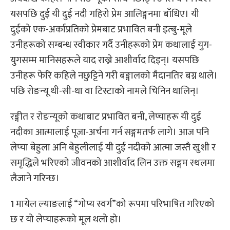
यसपछि दुई यी दुई नदी गहिरो प्रेम आलिङ्गनमा बाँधिए। यी
दुईको एक-अर्काप्रतिको प्रेमबाट प्रभावित बनी इत्बु-मूले
उनीहरूको सम्बन्ध स्वीकार गर्दै उनीहरूको प्रेम कथालाई युग-
युगसम्म मानिसहरूले याद राख्ने आशीर्वाद दिइन्। यसपछि
उनीहरू फेरि कहिले नछुट्टिने गरी बङ्गालको मैदानतिर बग्न थाले।
पछि रोङन्यू थी-सी-था वा टिस्टाको नामले चिनिन थालिन्।
रङ्गीत र रोङन्यूको कथाबाट प्रभावित बनी, लेप्चाहरू यी दुई
नदीका आत्मालाई पूजा-अर्चना गर्न सङ्गमतर्फ लागे। आज पनि
लेप्चा बेहुला अनि बेहुलीलाई यी दुई नदीको आत्मा जस्तै खुशी र
समृद्धिले भरिएको जीवनको आशीर्वाद लिन उक्त सङ्गम स्थलमा
लैजाने गरिन्छ।
1 मायेल ल्याङलाई “गोप्य स्वर्ग”को रूपमा परिभाषित गरिएको
छ र यो लेप्चाहरूको मूल थलो हो।