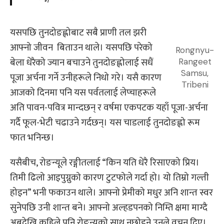
यसपछि तुनदोङह्लोबाट सबै प्राणी तल झरी
आफ्नो जीवन बिताउन थाले। यसपछि परेको
Rongnyu-
बेला धेरैको ज्यान बचाउने तुनदोङह्लोलाई सधैं
Rangeet
Samsu,
पूजा अर्चना गर्ने उनीहरूले निधो गरे। यसै कारण
Tribeni
आजको दिनमा पनि यस पर्वतलाई लेप्चाहरूले
अति पावन-पवित्र मान्दछन् र वर्षमा एकपटक यहाँ पूजा-अर्चना
गर्दै फूल-भेटी चढाउने गर्दछन्। यस चाडलाई तुनदोङह्लो रूम
फात भनिन्छ।
यसैबीच, रोङन्यूले रङ्गीतलाई “किन यति धेरै रिसाएको प्रिय।
तिमी ढिलो आइपुग्नुको कारण टुटफोले गर्दा हो। यो तिम्रो गल्ती
होइन” भनी फकाउन थाले। आफ्नो प्रेमीको मधुर अनि शान्त स्वर
सुनेपछि उनी शान्त बने। आफ्नो अल्हडपनको निम्ति क्षमा माग्दै
अबदेखि कहिले पनि रोङन्यूको साथ नछोड्ने उनले वचन दिए।