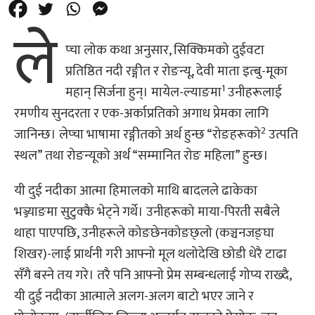
ले
प्चा लोक कथा अनुसार, सिक्किमको दुईवटा
प्रतिष्ठित नदी रङ्गीत र रोङन्यू, देवी माता इत्बु-मूका
1
महान् सिर्जना हुन्। मायेल-ल्याङमा
उनीहरूलाई
रमणीय सुनदरता र एक-अर्काप्रतिको अगाध प्रेमका लागि
2
जानिन्छ। लेप्चा भाषामा रङ्गीतको अर्थ हुन्छ “रोङहरूको
उत्पति
स्थल” तथा रोङन्यूको अर्थ “सम्मानित रोङ महिला” हुन्छ।
यी दुई नदीका आत्मा हिमालको माथि बादलले ढाकेका
भञ्ज्याङमा सुटुक्कै भेट्ने गर्थे। उनीहरूको माया-पिरती सबैले
थाहा पाएपछि, उनीहरूले कोङछेनकोङछ्लो (कञ्चनजङ्घा
शिखर)-लाई प्रार्थनी गरी आफ्नो मूल थलोदेखि छोडी धेरै टाढा
सँगै बस्ने तय गरे। तरै पनि आफ्नो प्रेम सम्बन्धलाई गोप्य राख्दै,
यी दुई नदीका आत्माले अलग-अलग बाटो भएर जाने र