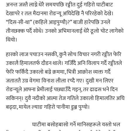
अनन्त जस्तै लाग्ने धेरै समयपछि रङ्गीत दुई गहिरो घाटीबाट
देखापरे र तल मैदानमा रोङन्यू अघिदेखि नै परिरहेको देखे।
“दिस-सी-था” (कहिले आइपुग्यौ)?” बाजी हारेपछि उनले
तीनछक्क पर्दै सोधे। उनको अभिमानलाई धेरै ठूलो चोट लागेको
थियो।
हारको लाज पचाउन नसकी, कुनै सोच विचार नगरी रङ्गीत फेरि
उकालै हिमालतर्फ दौडन थाले। गर्जिँदै अनि विलाप गर्दै रङ्गीतले
फेरि फर्किंदै उकालो बग्ने क्रममा, भित्री आक्रोश व्यक्त गर्दै
जताततै उग्र वेगमा विनाश लीला रच्दै गए। दुखी मन लिएर
रोङन्यूले आफ्ना प्रेमीलाई पछ्याउँदै गइन्, तर ढाढस भने दिन
सकिनन्। दुवै नदीको आत्मा तेज गतिले उकालो हिमालतिर अघि
बढ्दा, मायेल ल्याङ गहिरो पानीमा डुब्न पुग्यो।
घाटीमा बसोहबासो गर्ने मानिसहरूले यस्तो भल