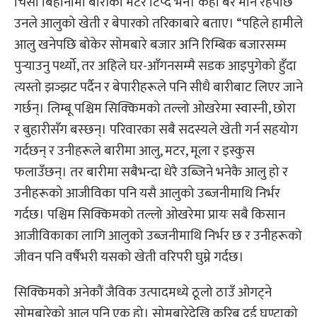
चिसो बिहानीमा बारीको मटर टिप्दै भने। केही बेर मौन रहेपछि
उनले आलुको खेती र बेपारको तरिकाबारे बताए। “पहिले हामीले
आलु खनेपछि बोकेर सोमबारे बजार अनि रिम्बिक बजारसम्म
पुऱ्याउनु पर्थ्यो, तर अहिले घर-आँगनसम्मै सडक आइपुगेको हुँदा
त्यस्तो झञ्झट पर्दैन र बेपारीहरूले पनि सीधै बारीबाट लिएर जाने
गर्छन्। लिम्बू पश्चिम सिक्किमको तल्लो ओखरेमा स्वास्नी, छोरा
र बुहारीसँग बस्छन्। परिवारका सबै सदस्यले खेती गर्न सहयोग
गर्दछन् र उनीहरूले बारीमा आलु, मटर, मूला र इस्कुस
फलाउँछन्। तर बारीमा सबैभन्दा धेरै उब्जिने भनेकै आलु हो र
उनीहरूको आजीविका पनि यसै आलुको उब्जनीमाथि निर्भर
गर्दछ। पश्चिम सिक्किमको तल्लो ओखरेमा प्रायः सबै किसान
आजीविकाका लागि आलुको उब्जनीमाथि निर्भर छ र उनीहरूको
जीवन पनि वर्षैभरी यसको खेती वरिपरी घुम्ने गर्दछ।
सिक्किमको अनेकौं जैविक उत्पादमध्ये ठूलो ठाउँ ओगट्ने
सोमबारेको आलु पनि एक हो। सोमबारेदेखि करिब दुई घण्टाको