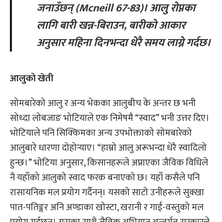
जनाउँछन् (Mcneill 67-83)। आलु रोप्नका
लागि बारी खन्न-बिराउन, बारीको आकार
अनुसार महिना दिनभन्दा धेरै समय लाग्ने गर्दछ।
आलुको खेती
सोमबारेको आलु र अन्य भेकका आलुबीच के अन्तर छ भनी
सोध्दा लोबजाङ भोटियाले एक निमेषमै “स्वाद” भनी उत्तर दिए।
भोटियाले पनि सिक्किमका अन्य उपभोक्ताको सोमबारेको
आलुबारे धारणा दोहोऱ्याए। “हाम्रो आलु अरूभन्दा धेरै स्वादिलो
हुन्छ।” भोटिया अनुसार, किसानहरूले अप्नाएका जैविक विधिले
नै यहाँको आलुको स्वाद फरक बनाएको छ। यहाँ कसैले पनि
रासायनिक मल प्रयोग गर्दैनन्। यसको साटो उनीहरूले सुक्खा
पात-पतिङ्गर अनि अण्डाका खोस्टा, खरानी र गाई-वस्तुको मल