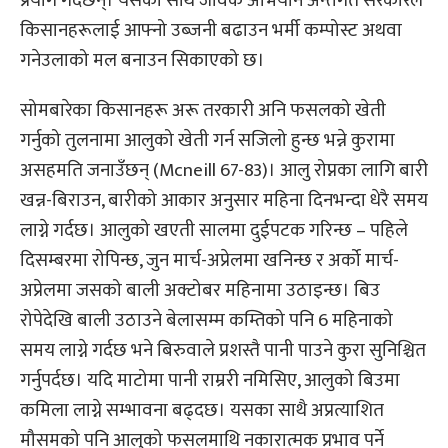
प्रयोग गर्दछन्। यसका साथै जैविक अभियान अन्तर्गत सरकारले
किसानहरूलाई आफ्नो उब्जनी बढाउन भर्मी कम्पोस्ट अथवा
गनेउलाको मल बनाउन सिकाएको छ।
सोमबारेका किसानहरू अरू तरकारी अनि फसलको खेती
गर्नुको तुलनामा आलुको खेती गर्न सजिलो हुन्छ भन्ने कुरामा
असहमति जनाउँछन् (Mcneill 67-83)। आलु रोप्नका लागि बारी
खन्न-बिराउन, बारीको आकार अनुसार महिना दिनभन्दा धेरै समय
लाग्ने गर्दछ। आलुको खएती सालमा दुईपटक गरिन्छ – पहिले
दिसम्बरमा रोपिन्छ, जुन मार्च-अप्रेलमा खनिन्छ र अर्को मार्च-
अप्रेलमा जसको बाली अक्टोबर महिनामा उठाइन्छ। बिउ
रोपेदेखि बाली उठाउने बेलासम्म कम्तिको पनि 6 महिनाको
समय लाग्ने गर्दछ भने बिरुवाले प्रशस्तै पानी पाउने कुरा सुनिश्चित
गर्नुपर्दछ। यदि माटोमा पानी राम्ररी नमिसिए, आलुको बिउमा
कमिला लाग्ने सम्भावना बढ्दछ। यसका साथै अप्रत्याशित
मौसमको पनि आलुको फसलमाथि नकारात्मक प्रभाव पर्ने