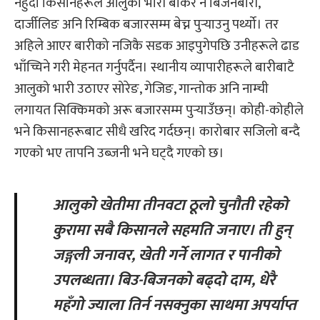
नहुँदा किसानहरूले आलुको भारी बोकेर नै बिजनबारी,
दार्जीलिङ अनि रिम्बिक बजारसम्म बेच्न पुऱ्याउनु पर्थ्यो। तर
अहिले आएर बारीको नजिकै सडक आइपुगेपछि उनीहरूले ढाड
भाँच्चिने गरी मेहनत गर्नुपर्दैन। स्थानीय व्यापारीहरूले बारीबाटै
आलुको भारी उठाएर सोरेङ, गेजिङ, गान्तोक अनि नाम्ची
लगायत सिक्किमको अरू बजारसम्म पुऱ्याउँछन्। कोही-कोहीले
भने किसानहरूबाट सीधै खरिद गर्दछन्। कारोबार सजिलो बन्दै
गएको भए तापनि उब्जनी भने घट्दै गएको छ।
आलुको खेतीमा तीनवटा ठूलो चुनौती रहेको
कुरामा सबै किसानले सहमति जनाए। ती हुन्
जङ्गली जनावर, खेती गर्ने लागत र पानीको
उपलब्धता। बिउ-बिजनको बढ्दो दाम, धेरै
महँगो ज्याला तिर्न नसक्नुका साथमा अपर्याप्त