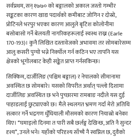
सर्वप्रथम, सन् १७७० को बङ्गालको अकाल जस्तो गम्भीर
सङ्कटका कारण खाद्य पदार्थको कमीबाट जोगिन र दोस्रो,
प्रोटिनले भरपुर भएका कारण आलुले बृटिश कोलोनीमा
बसोबासो गर्ने बेलयती नागरिकहरूलाई स्वस्थ राख्न (Earle
170-193)। कुनै लिखित दस्तावेजको अभावमा तर सोमबारेसम्म
आलु कसरी पुग्यो भन्ने निर्क्योल गर्न कठिन भए तापनि यस
क्षेत्रको भूगोलबाट केही सङ्केत प्राप्त गर्नसकिन्छ।
सिक्किम, दार्जीलिङ (पश्चिम बङ्गाल) र नेपालको सीमानामा
अवस्थित छ सोमबारे। यसको विपरीत अर्थात् पल्लो दिशामा
दार्जीलिङ अवस्थित छ भने पुच्छारमा रामबाङ नदीले यस दुई
पाहाडलाई छुट्याएको छ। मैले स्थलगत भ्रमण गर्दा मेरो अतिथि
सत्कार गर्ने भद्रगण धुँधियाली मौसमको कारण नियास्रो बनेका
थिए। “घमाइलो दिनमा त पारी सबै छर्लङ्ग देखिन्छ, अति नै सुन्दर
दृश्य”, उनले भने। यहाँको परिदृश्य साँच्चै नै स्वप्निल छ, दुवैको