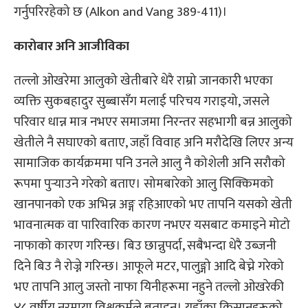
गर्नुपरिरहेको छ (Alkon and Vang 389-411)।
कारोबार अनि आजीविका
तल्लो ओखरेमा आलुको खेतीबारे धेरै राम्रो जानकारी भएका
व्यक्ति सुकबहादुर सुब्बासँग मलाई परिचय गराइयो, जसले
परिवार धान्न मात्र नभएर समाजमा निरन्तर सहभागी बन्न आलुको
खेतीले नै सघाएको बताए, जहाँ विवाह अनि मरौदेखि लिएर अन्य
सामाजिक कार्यक्रममा पनि उनले आलु नै कोशेली अनि सरौको
रूपमा पुऱ्याउने गरेको बताए। सोमबारेको आलु सिक्किमको
खानपानको एक अभिन्न अङ्ग रहिआएको भए तापनि यसको खेती
भावनात्मक वा पारिवारिक कारण नभएर यसबाट कमाइने मोटो
नाफाको कारण गरिन्छ। बिउ छान्नुपर्दा, सबैभन्दा धेरै उब्जनी
दिने बिउ नै रोज्ने गरिन्छ। आफूले मटर, पालुङ्गो आदि बेच्ने गरेको
भए तापनि आलु जस्तो नाफा यिनीहरूमा नहुने तल्लो ओखरेकी
४८ वर्षीय नरमाया विश्वकर्मले बताइन्। यहाँका किसानहरूको