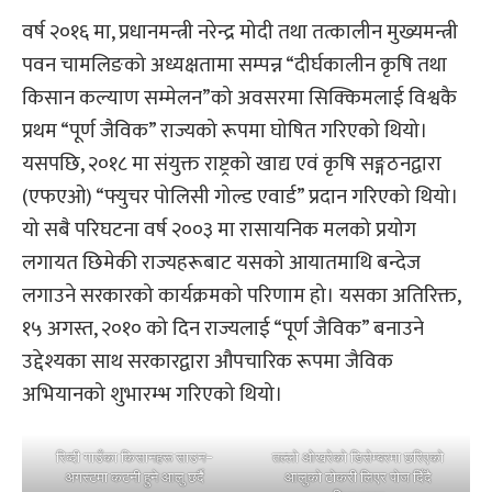
वर्ष २०१६ मा, प्रधानमन्त्री नरेन्द्र मोदी तथा तत्कालीन मुख्यमन्त्री
पवन चामलिङको अध्यक्षतामा सम्पन्न “दीर्घकालीन कृषि तथा
किसान कल्याण सम्मेलन”को अवसरमा सिक्किमलाई विश्वकै
प्रथम “पूर्ण जैविक” राज्यको रूपमा घोषित गरिएको थियो।
यसपछि, २०१८ मा संयुक्त राष्ट्रको खाद्य एवं कृषि सङ्गठनद्वारा
(एफएओ) “फ्युचर पोलिसी गोल्ड एवार्ड” प्रदान गरिएको थियो।
यो सबै परिघटना वर्ष २००३ मा रासायनिक मलको प्रयोग
लगायत छिमेकी राज्यहरूबाट यसको आयातमाथि बन्देज
लगाउने सरकारको कार्यक्रमको परिणाम हो। यसका अतिरिक्त,
१५ अगस्त, २०१० को दिन राज्यलाई “पूर्ण जैविक” बनाउने
उद्देश्यका साथ सरकारद्वारा औपचारिक रूपमा जैविक
अभियानको शुभारम्भ गरिएको थियो।
रिब्दी गाउँका किसानहरू साउन-
तल्लो ओखरेको डिसेम्बरमा छरिएको
अगस्टमा कटनी हुने आलु छर्दै
आलुको टोकरी लिएर पोज दिँदै