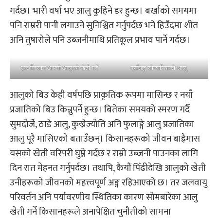
गर्दछ। भारी वर्षा भए आलु कुहिने डर हुन्छ। बर्खाको समयमा
पनि राम्ररी पानी लगाउने सुनिश्चित गर्नुपर्दछ भने हिउँदमा शीत
अनि तुषारोले पनि उब्जनीमाथि प्रतिकूल प्रभाव पार्ने गर्दछ।
एक किसान आफ्नो आलुको खेती गर्दै
प्रसिद्ध सोम्बारियाको आलु
आलुको बिउ केही वर्षपछि प्राकृतिक रूपमा मासिन्छ र नयाँ
प्रजातिको बिउ किन्नुपर्ने हुन्छ। बितेका समयको स्मरण गर्दै
सुमदोर्जे, ठाडे आलु, कुख्रेज्योति अनि फुलाङ्गे आलु प्रजातिका
आलु पूरै मासिएको बताउँछन्। किसानहरूको जीवन बाह्रैमास
यसको खेती वरिपरी घुम्ने गर्दछ र राम्रो उब्जनी पाउनका लागि
दिन रात मेहनत गर्नुपर्दछ। तथापि, कैयौं पिँढीदेखि आलुको खेती
उनीहरूको जीवनको महत्त्वपूर्ण अङ्ग रहिआएको छ। तर जलवायु
परिवर्तन अनि पर्यावरणीय स्थितिका कारण सोमबारेका आलु
खेती गर्ने किसानहरूले अनापेक्षित चुनौतीको सामना