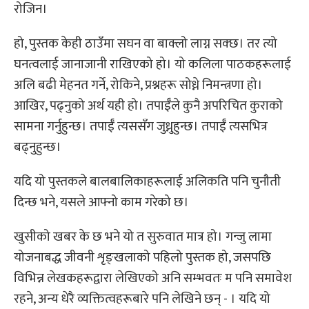
रोजिन।
हो, पुस्तक केही ठाउँमा सघन वा बाक्लो लाग्न सक्छ। तर त्यो
घनत्वलाई जानाजानी राखिएको हो। यो कलिला पाठकहरूलाई
अलि बढी मेहनत गर्ने, रोकिने, प्रश्नहरू सोध्ने निमन्त्रणा हो।
आखिर, पढ्नुको अर्थ यही हो। तपाईँले कुनै अपरिचित कुराको
सामना गर्नुहुन्छ। तपाईँ त्यससँग जुध्नुहुन्छ। तपाईँ त्यसभित्र
बढ्नुहुन्छ।
यदि यो पुस्तकले बालबालिकाहरूलाई अलिकति पनि चुनौती
दिन्छ भने, यसले आफ्नो काम गरेको छ।
खुसीको खबर के छ भने यो त सुरुवात मात्र हो। गन्जु लामा
योजनाबद्ध जीवनी शृङ्खलाको पहिलो पुस्तक हो, जसपछि
विभिन्न लेखकहरूद्वारा लेखिएको अनि सम्भवतः म पनि समावेश
रहने, अन्य धेरै व्यक्तित्वहरूबारे पनि लेखिने छन् - । यदि यो