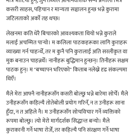
मात्र भोटिया हुन्, जुन तथ्यले औपनिवेशिक सैन्य प्रणाली भित्र
कसरी साहस, पहिचान र मान्यता सञ्चालन हुन्छ भन्ने कुरामा
जटिलताको अर्को तह थप्छ।
लेखनमा कति धेरै बिचारको आवश्यकता थियो भन्ने कुराले
मलाई अचम्मित पार्‍यो। म कलिला पाठकहरूका लागि कुराहरू
व्याख्या गर्न चाहन्थेँ, तर म कुनै पनि कुरालाई अति सरलीकृत वा
मुक बनाउन चाहन्नथेँ। नानीहरू बुद्धिमान हुन्छन्। तिनीहरू सक्षम
पाठक हुन्। म "बच्चापन भरिएको" किताब नलेख्ने दृढ संकल्पमा
थिएँ।
मैले मेरा आफ्नै नानीहरूसँग कसरी बोल्छु भन्ने बारेमा सोचेँ। मैले
उनीहरूसँग कहिल्यै तोतेबोली प्रयोग गरिनँ, न त उनीहरू साना
हुँदा, न त अहिले नै। म उनीहरूसँग सोचविचार गर्ने व्यक्तिको
रूपमा बोल्छु। त्यो मेरो मार्गदर्शक सिद्धान्त बन्यो। मैले
कुराकानी गर्ने भाषा रोजेँ, तर कहिल्यै पनि संरक्षण गर्ने भाषा