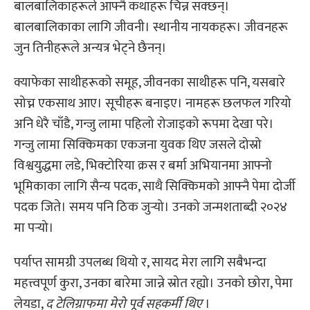
बालबालिकाहरूले आफ्नै कथाहरू चिन्न सक्छन्।
बालबालिकाका लागि जीवनी। स्थानीय नायकहरू। जीवनहरू
जुन तिनीहरूले अन्यत्र भेट्ने छैनन्।
क्याफेका साथीहरूको समूह, जीवनका साथीहरू पनि, यसबारे
सोच्न एकसाथ आए। सूचीहरू बनाइए। नामहरू छलफल गरियो
अनि धेरै चाँडै, गन्जु लामा पहिलो रोजाइको रूपमा देखा परे।
गन्जु लामा सिक्किमका एकजना युवक थिए जसले दोस्रो
विश्वयुद्धमा लडे, भिक्टोरिया क्रस र बर्मा अभियानमा आफ्नो
भूमिकाका लागि सैन्य पदक, साथै सिक्किमको आफ्नै पेमा दोर्जी
पदक जिते। समय पनि ठिक जुर्‍यो। उनको जन्मशताब्दी २०२४
मा पर्‍यो।
पर्याप्त सामग्री उपलब्ध थियो र, सायद मेरा लागि सबैभन्दा
महत्त्वपूर्ण कुरा, उनका बारेमा जान्ने स्रोत रह्यो। उनको छोरा, पेमा
लेयडा,
द टेलिग्राफमा मेरो पूर्व सहकर्मी थिए
।