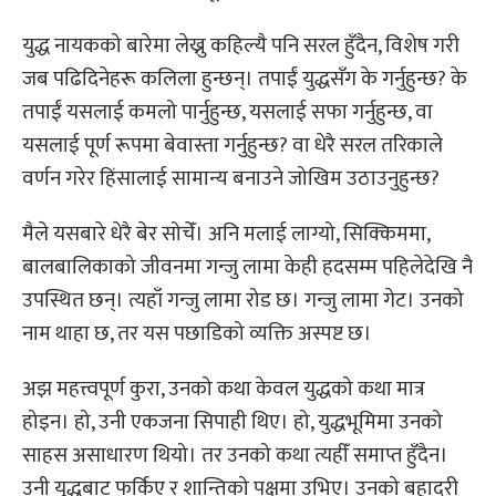
युद्ध नायकको बारेमा लेख्नु कहिल्यै पनि सरल हुँदैन, विशेष गरी
जब पढिदिनेहरू कलिला हुन्छन्। तपाईं युद्धसँग के गर्नुहुन्छ? के
तपाईं यसलाई कमलो पार्नुहुन्छ, यसलाई सफा गर्नुहुन्छ, वा
यसलाई पूर्ण रूपमा बेवास्ता गर्नुहुन्छ? वा धेरै सरल तरिकाले
वर्णन गरेर हिंसालाई सामान्य बनाउने जोखिम उठाउनुहुन्छ?
मैले यसबारे धेरै बेर सोचेँ। अनि मलाई लाग्यो, सिक्किममा,
बालबालिकाको जीवनमा गन्जु लामा केही हदसम्म पहिलेदेखि नै
उपस्थित छन्। त्यहाँ गन्जु लामा रोड छ। गन्जु लामा गेट। उनको
नाम थाहा छ, तर यस पछाडिको व्यक्ति अस्पष्ट छ।
अझ महत्त्वपूर्ण कुरा, उनको कथा केवल युद्धको कथा मात्र
होइन। हो, उनी एकजना सिपाही थिए। हो, युद्धभूमिमा उनको
साहस असाधारण थियो। तर उनको कथा त्यहीँ समाप्त हुँदैन।
उनी युद्धबाट फर्किए र शान्तिको पक्षमा उभिए। उनको बहादुरी