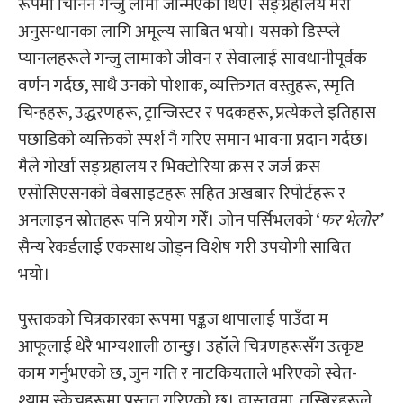
रूपमा चिनिने गन्जु लामा जन्मिएका थिए। सङ्ग्रहालय मेरो
अनुसन्धानका लागि अमूल्य साबित भयो। यसको डिस्प्ले
प्यानलहरूले गन्जु लामाको जीवन र सेवालाई सावधानीपूर्वक
वर्णन गर्दछ, साथै उनको पोशाक, व्यक्तिगत वस्तुहरू, स्मृति
चिन्हहरू, उद्धरणहरू, ट्रान्जिस्टर र पदकहरू, प्रत्येकले इतिहास
पछाडिको व्यक्तिको स्पर्श नै गरिए समान भावना प्रदान गर्दछ।
मैले गोर्खा सङ्ग्रहालय र भिक्टोरिया क्रस र जर्ज क्रस
एसोसिएसनको वेबसाइटहरू सहित अखबार रिपोर्टहरू र
अनलाइन स्रोतहरू पनि प्रयोग गरेँ। जोन पर्सिभलको ‘
फर भेलोर’
सैन्य रेकर्डलाई एकसाथ जोड्न विशेष गरी उपयोगी साबित
भयो।
पुस्तकको चित्रकारका रूपमा पङ्कज थापालाई पाउँदा म
आफूलाई धेरै भाग्यशाली ठान्छु। उहाँले चित्रणहरूसँग उत्कृष्ट
काम गर्नुभएको छ, जुन गति र नाटकियताले भरिएको स्वेत-
श्याम स्केचहरूमा प्रस्तुत गरिएको छ। वास्तवमा, तस्बिरहरूले