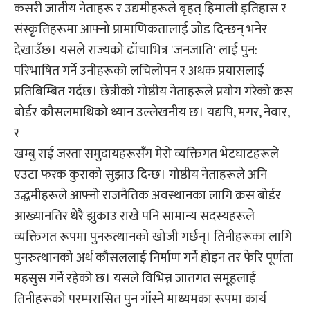
कसरी जातीय नेताहरू र उद्यमीहरूले बृहत् हिमाली इतिहास र
संस्कृतिहरूमा आफ्नो प्रामाणिकतालाई जोड दिन्छन् भनेर
देखाउँछ। यसले राज्यको ढाँचाभित्र 'जनजाति' लाई पुन:
परिभाषित गर्ने उनीहरूको लचिलोपन र अथक प्रयासलाई
प्रतिबिम्बित गर्दछ। छेत्रीको गोष्ठीय नेताहरूले प्रयोग गरेको क्रस
बोर्डर कौसलमाथिको ध्यान उल्लेखनीय छ। यद्यपि, मगर, नेवार,
र
खम्बु राई जस्ता समुदायहरूसँग मेरो व्यक्तिगत भेटघाटहरूले
एउटा फरक कुराको सुझाउ दिन्छ। गोष्ठीय नेताहरूले अनि
उद्धमीहरूले आफ्नो राजनैतिक अवस्थानका लागि क्रस बोर्डर
आख्यानतिर धेरै झुकाउ राखे पनि सामान्य सदस्यहरूले
व्यक्तिगत रूपमा पुनरुत्थानको खोजी गर्छन्। तिनीहरूका लागि
पुनरुत्थानको अर्थ कौसललाई निर्माण गर्ने होइन तर फेरि पूर्णता
महसुस गर्ने रहेको छ। यसले विभिन्न जातगत समूहलाई
तिनीहरूको परम्परासित पुन गाँस्ने माध्यमका रूपमा कार्य