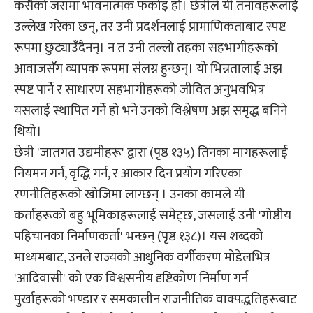
कसैको जरामा भावनात्मक फर्काइ हो। छेत्रीले यी तनावहरूलाई
उल्लेख गरेका छन्, तर उनी प्रदर्शनलाई प्रामाणिकताबाट स्पष्ट
रूपमा छुट्याउँदैनन्। न त उनी तल्लो तहका सहभागीहरूको
आवाजसँग व्यापक रूपमा संलग्न हुन्छन्। यो भिन्नतालाई अझ
स्पष्ट पार्ने र साधारण सहभागीहरूको जीवित अनुभवभित्र
यसलाई स्थापित गर्ने हो भने उनको विश्लेषण अझ समृद्ध बनिने
थियो।
छेत्री 'जातगत उद्यमीहरू' द्वारा (पृष्ठ १३५) तिनका मागहरूलाई
नियमन गर्न, वृद्धि गर्न, र आकार दिन प्रयोग गरिएका
रणनीतिहरूको खोजिमा लाग्छन् । उनका कामले यी
कर्ताहरूको बहु भूमिकाहरूलाई समेट्छ, जसलाई उनी 'गोष्ठीय
पहिचानका निर्माणकर्ता' भन्छन् (पृष्ठ १३८)। यस शब्दको
माध्यमबाट, उनले राज्यको आधुनिक वर्गीकरण मोडेलभित्र
'आदिवासी' को एक विश्वसनीय दृष्टिकोण निर्माण गर्न
पुर्खाहरूको भण्डार र समकालीन राजनीतिक वाक्पद्धतिहरूबाट