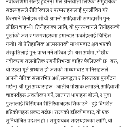
नवीकरणमा संलग्न हुँदैनन्। मैले अन्तर्वार्ता लिएका समुदायका
सदस्यहरूले रीतिरिवाज र परम्पराहरूलाई पुनर्जीवित गरे
किनभने तिनीहरू साँच्चै आफ्नो आदिवासी सम्पदासँग पुन:
जोडिन चाहन्थे। तिनीहरूका लागि, यो पुनरुत्थानले तिनीहरूको
पुर्खाको जरा र परम्पराहरूमा इमान्दार फर्काइलाई चिन्हित
गर्‍यो। यो ऐतिहासिक आत्मसातको माध्यमबाट क्षय भएको
संस्कृतिलाई पुन: प्राप्त गर्ने तरिका हो। यस अर्थमा, गोष्ठीय
नवीकरण राजनीतिक रणनीतिभन्दा बाहिर फैलिएको छ। बरु,
यो एउटा मूर्त अभ्यास हो जसको माध्यमबाट मानिसहरूले
आफ्नो नैतिक संसारभित्र अर्थ, सम्बद्धता र निरन्तरता पुनर्गठन
गर्छन्। यी मूर्त अभ्यासहरू - जातीय पोशाक लगाउने, आदिवासी
चाडपर्वहरू अवलोकन गर्ने, जातगत भाषाहरू बोल्ने, र युवा
पुस्तालाई बिर्सिएका रीतिरिवाजहरू सिकाउने - दुई विपरीत
दृष्टिकोणहरू प्रकट गर्दछ। राज्यको दृष्टिकोणबाट, यो एक
सुनियोजित प्रदर्शन हो । समुदायका सदस्यहरूका लागि, यो