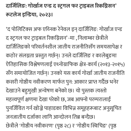
दार्जिलिङ: गोर्खाज एन्ड द स्ट्रगल फर ट्राइबल रिकग्निसन’
रूटलेज इन्डिया, २०२३।
‘द पोलिटिक्स अफ एथ्निक रेनेवल इन् दार्जिलिङ: गोर्खाज एन्ड
द स्ट्रगल फर ट्राइबल रिकग्निसन’ -मा , निलाम्बर छेत्रीले
दार्जिलिङको परिवर्तनशील जातीय राजनीतिसँग समयसापेक्ष र
कठोर संलग्नता प्रस्तुत गर्छन्। उनले दार्जिलिङ र कालेबुङमा
ऐतिहासिक विश्लेषणलाई एथ्नोग्राफिक क्षेत्र-कार्य (२०१३-२०१५)
सँग समायोजित गर्छन्। उनको यस कार्य गोर्खा जातीय राजनीति
कसरी गोष्ठीय नवीकरण मार्फत पुन: आकार प्राप्त गर्दैछ भनेर
देखाउने बहुमुखी अन्वेषण बनेको छ। यो पुस्तक त्यस्तो
महत्त्वपूर्ण क्षणमा देखा परेको छ, जब आफ्नो परम्परालाई
पुनर्जिवित गर्न खोज्ने पाहाडका विभिन्न समूहहरूबाट अनुसूचित
जनजातीय दर्जाका लागि आन्दोलन तिब्र बन्दैछ।
छेत्रीले 'गोष्ठीय नवीकरण' (पृष्ठ २८) र 'गोष्ठीय स्विचिङ' (पृष्ठ